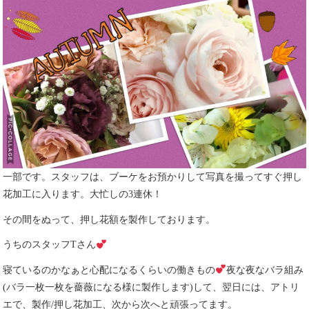
一部です。スタッフは、ブーケをお預かりして写真を撮ってすぐ押し
花加工に入ります。大忙しの3連休！
その間をぬって、押し花額を製作しております。
うちのスタッフTさん
寝ているのかなぁと心配になるくらいの働きもの
夜な夜なバラ組み
(バラ一枚一枚を薔薇になる様に製作します)して、翌日には、アトリ
エで、製作/押し花加工、次から次へと頑張ってます。